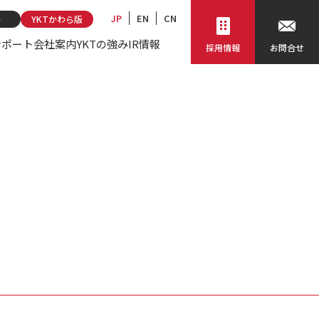
JP
EN
CN
ト
YKTかわら版
サポート
会社案内
YKTの強み
IR情報
採用情報
お問合せ