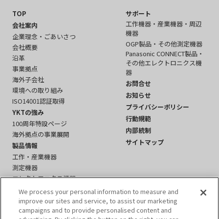
TOP
サポート
工作機器・産業機器・周辺
会社案内
機器
企業理念・ごあいさつ
OGP製品・その他測定機器
会社概要
Panasonic CONNECT製品・
沿革
その他エレクトロニクス機
事業拠点
器
海外子会社
お問合せ
環境への取り組み
お知らせ
ISO14001認証取得
プライバシーポリシー
YKTの強み
行動規範
100周年特設ページ
内部統制
海外拠点の事業展開
サイトマップ
製品情報
工作・産業機器
測定機器
エレクトロニクス機器
周辺機器・その他
We process your personal information to measure and
イベント
improve our sites and service, to assist our marketing
campaigns and to provide personalised content and
YKTかわら版