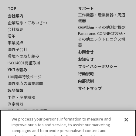
TOP
サポート
工作機器・産業機器・周辺
会社案内
機器
企業理念・ごあいさつ
OGP製品・その他測定機器
会社概要
Panasonic CONNECT製品・
沿革
その他エレクトロニクス機
事業拠点
器
海外子会社
お問合せ
環境への取り組み
お知らせ
ISO14001認証取得
プライバシーポリシー
YKTの強み
行動規範
100周年特設ページ
内部統制
海外拠点の事業展開
サイトマップ
製品情報
工作・産業機器
測定機器
エレクトロニクス機器
周辺機器・その他
We process your personal information to measure and
イベント
improve our sites and service, to assist our marketing
campaigns and to provide personalised content and
YKTかわら版