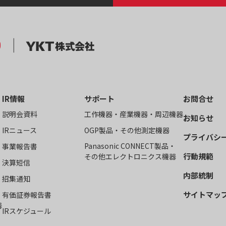
IR情報
サポート
お問合せ
説明会資料
工作機器・産業機器・周辺機器
お知らせ
IRニュース
OGP製品・その他測定機器
プライバシ
Panasonic CONNECT製品・
事業報告書
行動規範
その他エレクトロニクス機器
決算短信
内部統制
招集通知
サイトマッ
有価証券報告書
器
IRスケジュール