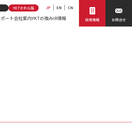
JP
EN
CN
ト
YKTかわら版
サポート
会社案内
YKTの強み
IR情報
採用情報
お問合せ