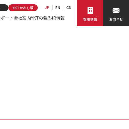
JP
EN
CN
ト
YKTかわら版
サポート
会社案内
YKTの強み
IR情報
採用情報
お問合せ