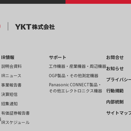
IR情報
サポート
お問合せ
説明会資料
工作機器・産業機器・周辺機器
お知らせ
IRニュース
OGP製品・その他測定機器
プライバシ
Panasonic CONNECT製品・
事業報告書
行動規範
その他エレクトロニクス機器
決算短信
内部統制
招集通知
サイトマッ
有価証券報告書
器
IRスケジュール