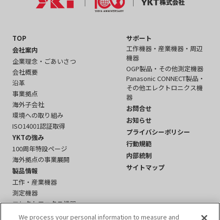
TOP
サポート
工作機器・産業機器・周辺
会社案内
機器
企業理念・ごあいさつ
OGP製品・その他測定機器
会社概要
Panasonic CONNECT製品・
沿革
その他エレクトロニクス機
事業拠点
器
海外子会社
お問合せ
環境への取り組み
お知らせ
ISO14001認証取得
プライバシーポリシー
YKTの強み
行動規範
100周年特設ページ
内部統制
海外拠点の事業展開
サイトマップ
製品情報
工作・産業機器
測定機器
エレクトロニクス機器
周辺機器・その他
We process your personal information to measure and