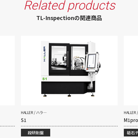
Related products
TL-Inspectionの関連商品
HALLER / ハラ―
HALLER
S1
M1pro
段研削盤
砥石