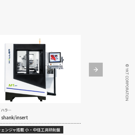
© YKT CORPORATION
 / ハラ―
HALLER / ハラ―
 shank/insert
M1C
チェンジャ搭載 小・中径工具研削盤
CNC5軸小径工具研削盤