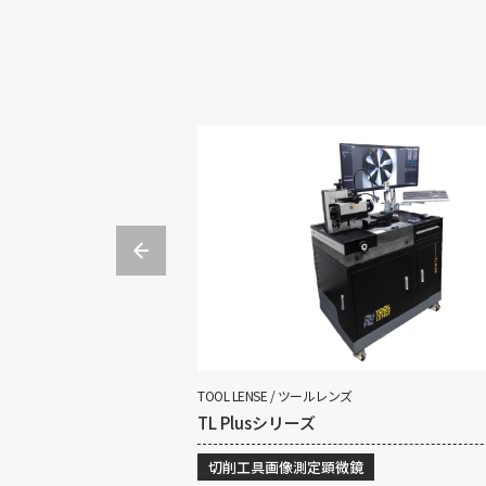
TOOL LENSE / ツールレンズ
TL Plusシリーズ
ング装置
切削工具画像測定顕微鏡