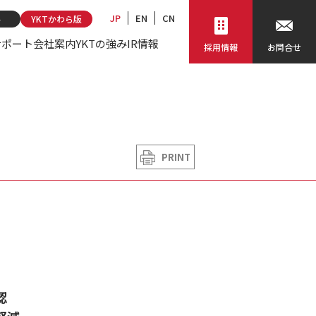
JP
EN
CN
ト
YKTかわら版
サポート
会社案内
YKTの強み
IR情報
採用情報
お問合せ
PRINT
認