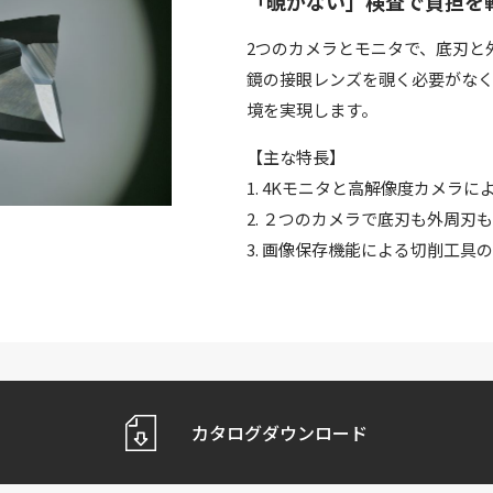
「覗かない」検査で負担を
2つのカメラとモニタで、底刃と
鏡の接眼レンズを覗く必要がな
境を実現します。
【主な特長】
1. 4Kモニタと高解像度カメラ
2. ２つのカメラで底刃も外周刃
3. 画像保存機能による切削工具
カタログダウンロード