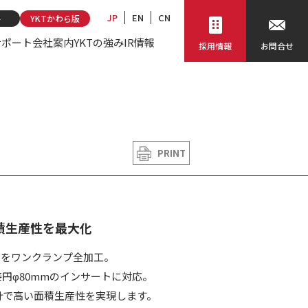
JP
EN
CN
ト
YKTかわら版
サポート
会社案内
YKTの強み
IR情報
採用情報
お問合せ
PRINT
積生産性を最大化
ドをワンクランプ全加工。
接円φ80mmのインサートに対応。
設計で高い面積生産性を実現します。