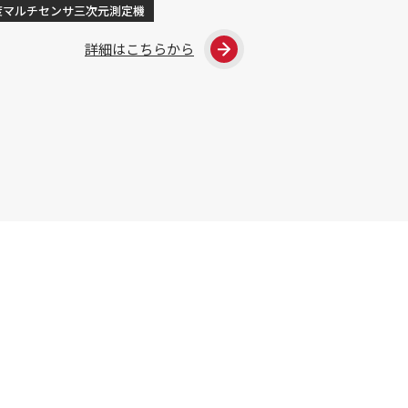
度マルチセンサ三次元測定機
切削工具画像測定顕微鏡
詳細はこちらから
詳