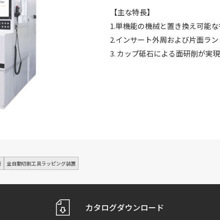
【主な特長】
1.単機能の機械と置き換え可能
2.インサート外周および片面ラ
3. カップ砥石による面研削が実
鏡
全自動切削工具ラッピング装置
カタログダウンロード