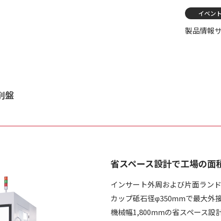
イベン
製品情報
削盤
省スペース設計で工場の面
インサート外周および片面ラン
カップ砥石径φ350mmで最大外
機械幅1,800mmの省スペース