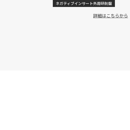
ング装置
ネガティブインサート外周研削盤
詳細はこちらから
詳細はこちらから