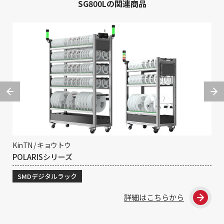
SG800Lの関連商品
KinTN / キョウトウ
Ki
POLARISシリーズ
NE
SMDデジタルラック
S
詳細はこちらから