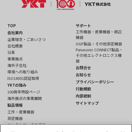
TOP
サポート
工作機器・産業機器・周辺
会社案内
機器
企業理念・ごあいさつ
OGP製品・その他測定機器
会社概要
Panasonic CONNECT製品・
沿革
その他エレクトロニクス機
事業拠点
器
海外子会社
お問合せ
環境への取り組み
お知らせ
ISO14001認証取得
プライバシーポリシー
YKTの強み
行動規範
100周年特設ページ
内部統制
海外拠点の事業展開
サイトマップ
製品情報
工作・産業機器
測定機器
エレクトロニクス機器
周辺機器・その他