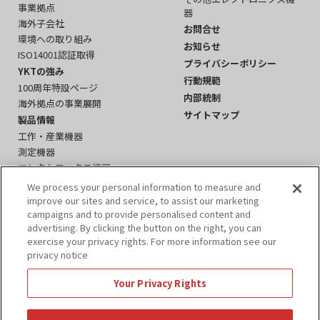
事業拠点
器
海外子会社
お問合せ
環境への取り組み
お知らせ
ISO14001認証取得
プライバシーポリシー
YKTの強み
行動規範
100周年特設ページ
内部統制
海外拠点の事業展開
サイトマップ
製品情報
工作・産業機器
測定機器
エレクトロニクス機器
周辺機器・その他
We process your personal information to measure and
イベント
improve our sites and service, to assist our marketing
campaigns and to provide personalised content and
YKTかわら版
advertising. By clicking the button on the right, you can
IR情報
exercise your privacy rights. For more information see our
説明会資料
privacy notice
IRニュース
事業報告書
Your Privacy Rights
決算短信
招集通知