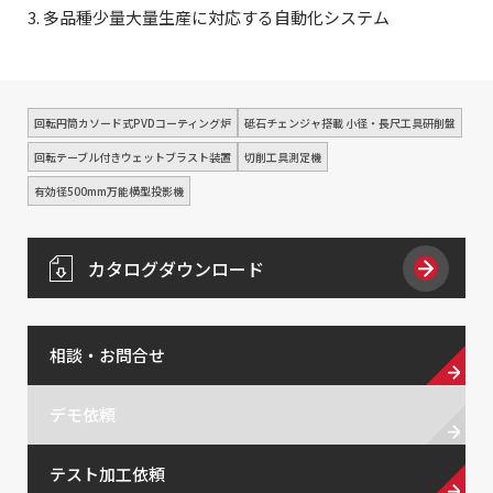
3. 多品種少量大量生産に対応する自動化システム
回転円筒カソード式PVDコーティング炉
砥石チェンジャ搭載 小径・長尺工具研削盤
回転テーブル付きウェットブラスト装置
切削工具測定機
有効径500mm万能横型投影機
カタログダウンロード
相談・お問合せ
デモ依頼
テスト加工依頼