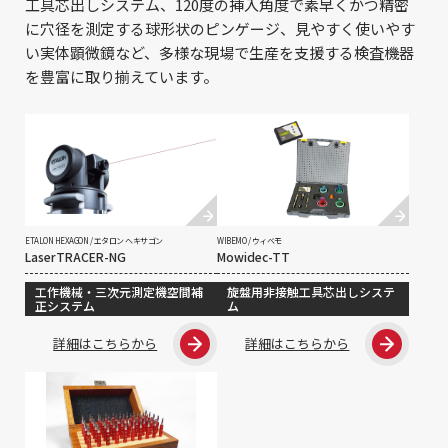
工具芯出しシステム、120度の挿入角度で素早くかつ精密
に穴径を測定する球形状のピンゲージ、見やすく使いやす
い実体顕微鏡など、多様な現場で生産を支援する検査機器
を豊富に取り揃えています。
ETALON HEXAGON / エタロン ヘキサゴン
WIBEMO / ウィベモ
LaserTRACER-NG
Mowidec-TT
工作機械・三次元測定機空間補
旋盤用非接触工具芯出しシステ
正システム
ム
詳細はこちらから
詳細はこちらから