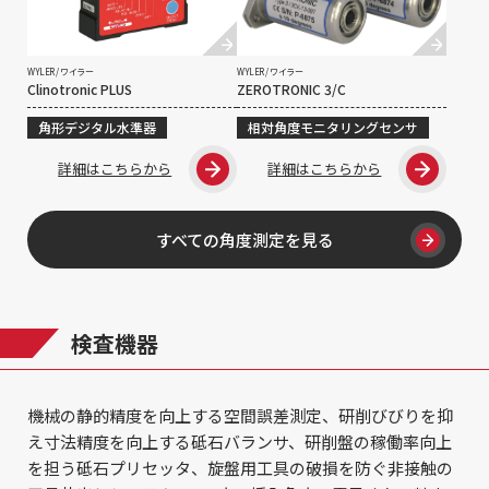
WYLER / ワイラー
WYLER / ワイラー
Clinotronic PLUS
ZEROTRONIC 3/C
角形デジタル水準器
相対角度モニタリングセンサ
詳細はこちらから
詳細はこちらから
すべての角度測定を見る
検査機器
機械の静的精度を向上する空間誤差測定、研削びびりを抑
え寸法精度を向上する砥石バランサ、研削盤の稼働率向上
を担う砥石プリセッタ、旋盤用工具の破損を防ぐ非接触の