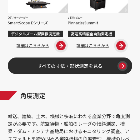
OGP / オージーピー
VIEW / ビュー
SmartScope Eシリーズ
Pinnacle/Summit
デジタルズーム型画像測定機
高速高精度全自動測定機
詳細はこちらから
詳細はこちらから
すべての寸法・形状測定を見る
角度測定
輸送、建築、土木、機械と多岐にわたる産業分野で角度測
定が必要です。航空貨物・船舶のレーダの傾斜測定、橋
梁・ダム・アンテナ基地局におけるモニタリング調査、ア
スファルトを締め固める道路機械の角度管理、機械のレベ