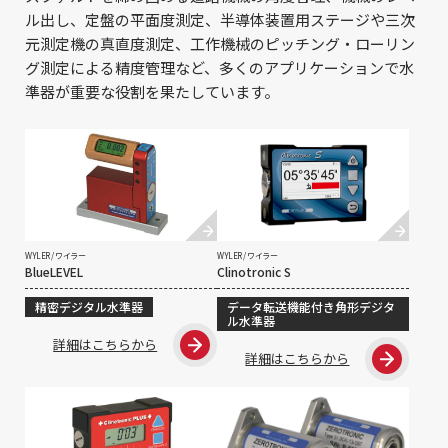
ル出し、定盤の平面度測定、半導体装置用ステージや三次
元測定機の真直度測定、工作機械のピッチング・ローリン
グ測定による精度管理など、多くのアプリケーションで水
準器が重要な役割を果たしています。
WYLER / ワイラー
WYLER / ワイラー
BlueLEVEL
Clinotronic S
精密デジタル水準器
データ転送機能付き角形デジタ
ル水準器
詳細はこちらから
詳細はこちらから