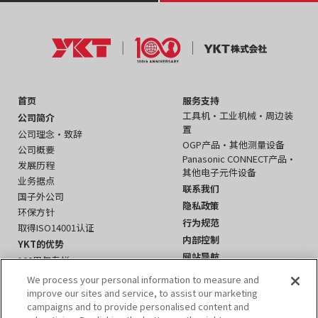
首页
服务支持
工具机・工业机械・周边装
公司简介
置
公司理念・致辞
OGP产品・其他测量设备
公司概要
Panasonic CONNECT产品・
发展历程
其他电子元件设备
业务据点
联系我们
国子外公司
隐私政策
环保方针
行为规范
取得ISO14001认证
内部控制
YKT的优势
网站导航
100周年专栏
国际业务
We process your personal information to measure and
产品信息
improve our sites and service, to assist our marketing
campaigns and to provide personalised content and
工具机・工业机械