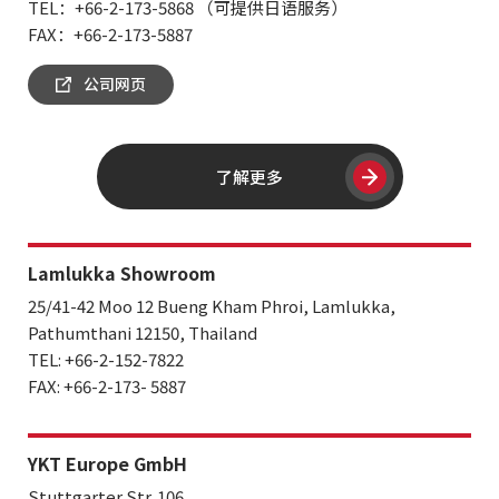
TEL：+66-2-173-5868 （可提供日语服务）
FAX：+66-2-173-5887
公司网页
了解更多
Lamlukka Showroom
25/41-42 Moo 12 Bueng Kham Phroi, Lamlukka,
Pathumthani 12150, Thailand
TEL: +66-2-152-7822
FAX: +66-2-173- 5887
YKT Europe GmbH
Stuttgarter Str. 106,