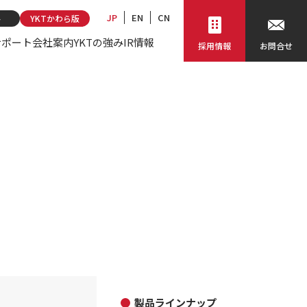
JP
EN
CN
ト
YKTかわら版
サポート
会社案内
YKTの強み
IR情報
採用情報
お問合せ
製品ラインナップ