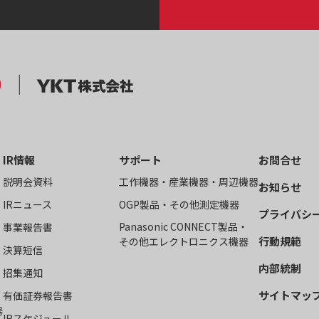
IR情報
サポート
お問合せ
説明会資料
工作機器・産業機器・周辺機器
お知らせ
IRニュース
OGP製品・その他測定機器
プライバシ
Panasonic CONNECT製品・
事業報告書
行動規範
その他エレクトロニクス機器
決算短信
内部統制
招集通知
サイトマッ
有価証券報告書
器
IRスケジュール