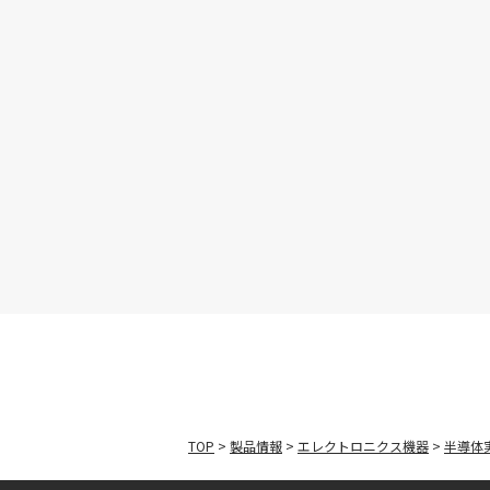
TOP
>
製品情報
>
エレクトロニクス機器
>
半導体