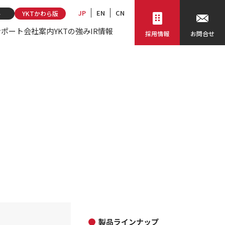
JP
EN
CN
ト
YKTかわら版
サポート
会社案内
YKTの強み
IR情報
採用情報
お問合せ
製品ラインナップ