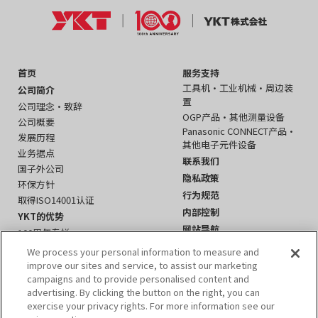
首页
服务支持
工具机・工业机械・周边装
公司简介
置
公司理念・致辞
OGP产品・其他测量设备
公司概要
Panasonic CONNECT产品・
发展历程
其他电子元件设备
业务据点
联系我们
国子外公司
隐私政策
环保方针
行为规范
取得ISO14001认证
内部控制
YKT的优势
网站导航
100周年专栏
国际业务
We process your personal information to measure and
产品信息
improve our sites and service, to assist our marketing
campaigns and to provide personalised content and
工具机・工业机械
advertising. By clicking the button on the right, you can
测量设备
exercise your privacy rights. For more information see our
电子元件设备